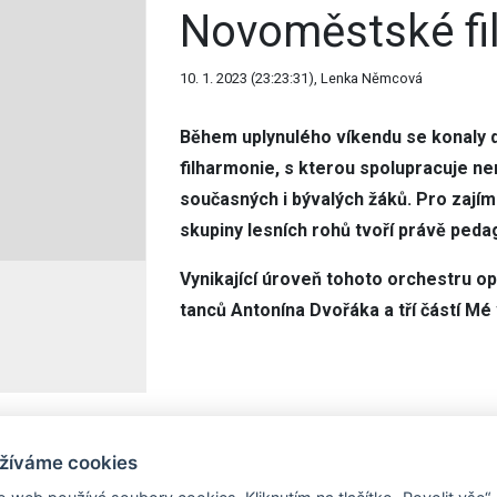
Novoměstské fi
10. 1. 2023 (23:23:31), Lenka Němcová
Během uplynulého víkendu se konaly
filharmonie, s kterou spolupracuje n
současných i bývalých žáků. Pro zajím
skupiny lesních rohů tvoří právě peda
Vynikající úroveň tohoto orchestru op
tanců Antonína Dvořáka a tří částí Mé
žíváme cookies