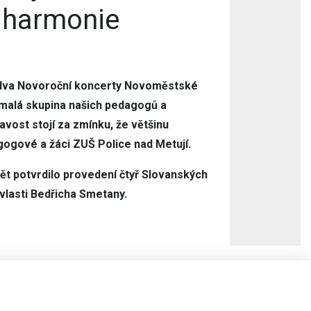
lharmonie
 dva Novoroční koncerty Novoměstské
emalá skupina našich pedagogů a
avost stojí za zmínku, že většinu
gogové a žáci ZUŠ Police nad Metují.
ět potvrdilo provedení čtyř Slovanských
 vlasti Bedřicha Smetany.