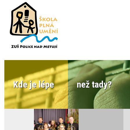
Kde je lépe
než tady?