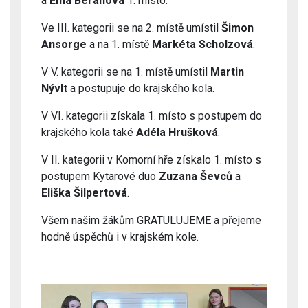
a
Ema Beranová
1. místo.
Ve III. kategorii se na 2. místě umístil
Šimon
Ansorge
a na 1. místě
Markéta Scholzová
.
V V. kategorii se na 1. místě umístil
Martin
Nývlt
a postupuje do krajského kola.
V VI. kategorii získala 1. místo s postupem do
krajského kola také
Adéla Hrušková
.
V II. kategorii v Komorní hře získalo 1. místo s
postupem Kytarové duo
Zuzana Ševců
a
Eliška Šilpertová
.
Všem našim žákům GRATULUJEME a přejeme
hodně úspěchů i v krajském kole.