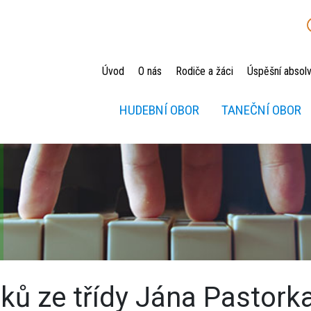
Úvod
O nás
Rodiče a žáci
Úspěšní absolv
HUDEBNÍ OBOR
TANEČNÍ OBOR
áků ze třídy Jána Pastork