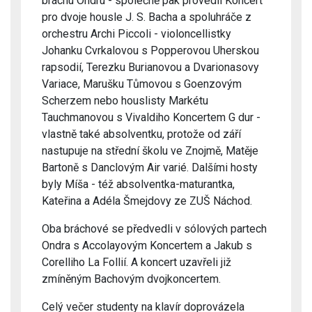
bráchu Ondru - společně pak provedli Koncert
pro dvoje housle J. S. Bacha a spoluhráče z
orchestru Archi Piccoli - violoncellistky
Johanku Cvrkalovou s Popperovou Uherskou
rapsodií, Terezku Burianovou a Dvarionasovy
Variace, Marušku Tůmovou s Goenzovým
Scherzem nebo houslisty Markétu
Tauchmanovou s Vivaldiho Koncertem G dur -
vlastně také absolventku, protože od září
nastupuje na střední školu ve Znojmě, Matěje
Bartoně s Danclovým Air varié. Dalšími hosty
byly Míša - též absolventka-maturantka,
Kateřina a Adéla Šmejdovy ze ZUŠ Náchod.
Oba bráchové se předvedli v sólových partech
Ondra s Accolayovým Koncertem a Jakub s
Corelliho La Follií. A koncert uzavřeli již
zmíněným Bachovým dvojkoncertem.
Celý večer studenty na klavír doprovázela