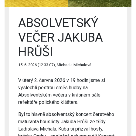
ABSOLVETSKÝ
VEČER JAKUBA
HRŮŠI
15. 6. 2026 (12:33:07), Michaela Michalová
V úterý 2. června 2026 v 19 hodin jsme si
vyslechli pestrou směs hudby na
Absolventském večeru v krásném sále
refektáře polického kláštera.
Byl to hlavně absolventský koncert čerstvého
maturanta houslisty Jakuba Hrůši ze třídy
Ladislava Michala. Kuba si přizval hosty,